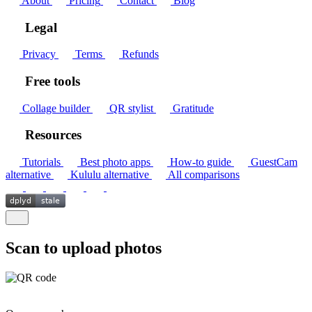
About
Pricing
Contact
Blog
Legal
Privacy
Terms
Refunds
Free tools
Collage builder
QR stylist
Gratitude
Resources
Tutorials
Best photo apps
How-to guide
GuestCam
alternative
Kululu alternative
All comparisons
Scan to upload photos