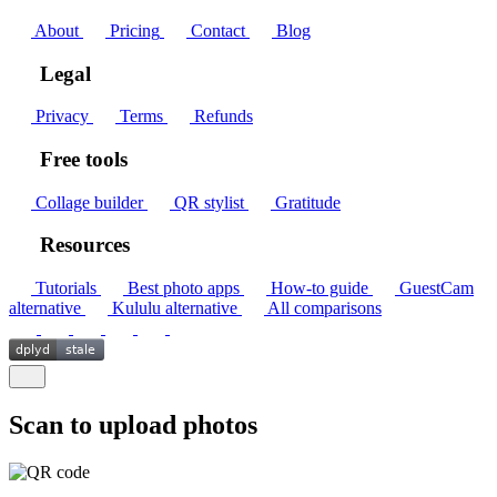
About
Pricing
Contact
Blog
Legal
Privacy
Terms
Refunds
Free tools
Collage builder
QR stylist
Gratitude
Resources
Tutorials
Best photo apps
How-to guide
GuestCam
alternative
Kululu alternative
All comparisons
Scan to upload photos